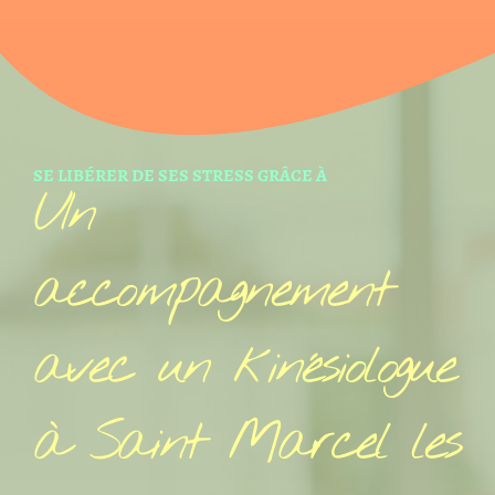
SE LIBÉRER DE SES STRESS GRÂCE À
UIn
accompagnement
avec un kinésiologue
à Saint Marcel les