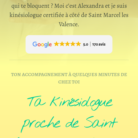
qui te bloquent
? Moi c’est Alexandra et je suis
kinésiologue certifiée à côté de Saint Marcel les
Valence.
5.0
170 avis
TON ACCOMPAGNEMENT À QUELQUES MINUTES DE
CHEZ TOI
Ta kinésiologue
proche de Saint