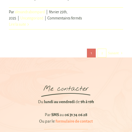
Par
alexandrabompard
|
février 25th,
sur
2025
|
Uncategorized
|
Commentaires fermés
Troubles
Lire la suite
digestifs
&
kinésiologie
1
2
Suivant
Me contacter
Du
lundi au vendredi
de
9h à 19h
Par
SMS
au
06 31 74 06 28
Ou par le
formulaire de contact