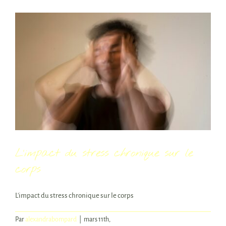
les
enfants
L’impact du stress chronique sur le
corps
L'impact du stress chronique sur le corps
Par
alexandrabompard
|
mars 11th,