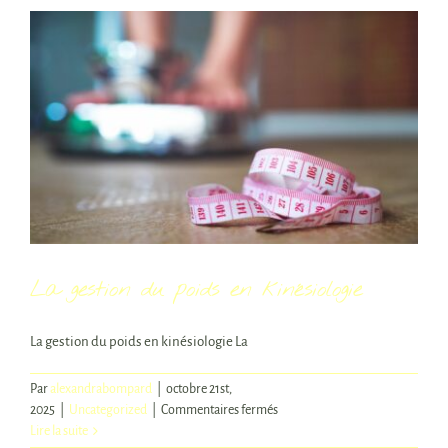
La gestion du poids en kinésiologie
La gestion du poids en kinésiologie La
Par
alexandrabompard
|
octobre 21st,
sur
2025
|
Uncategorized
|
Commentaires fermés
La
Lire la suite