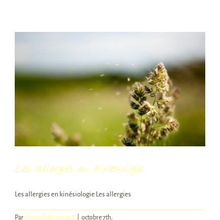
gestion
du
poids
en
kinésiologie
Les allergies en kinésiologie
Les allergies en kinésiologie Les allergies
Par
alexandrabompard
|
octobre 7th,