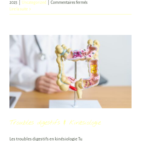
sur
2025
|
Uncategorized
|
Commentaires fermés
L’impact
Lire la suite
du
stress
chronique
sur
le
corps
Troubles digestifs & kinésiologie
Les troubles digestifs en kinésiologie Tu