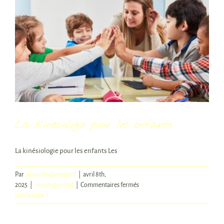
La kinésiologie pour les enfants
La kinésiologie pour les enfants Les
Par
alexandrabompard
|
avril 8th,
sur
2025
|
Uncategorized
|
Commentaires fermés
La
Lire la suite
kinésiologie
pour