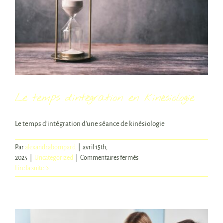
Le temps d’intégration en kinésiologie
Le temps d'intégration d'une séance de kinésiologie
Par
alexandrabompard
|
avril 15th,
sur
2025
|
Uncategorized
|
Commentaires fermés
Le
Lire la suite
temps
d’intégration
en
kinésiologie