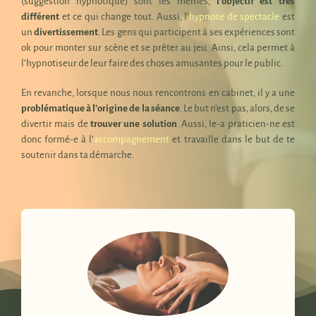
(suggestion hypnotique) sont les mêmes,
l’objectif est très
différent
et ce qui change tout. Aussi, l’
hypnose de spectacle
est
un
divertissement
. Les gens qui participent à ses expériences sont
ok pour monter sur scène et se prêter au jeu. Ainsi, cela permet à
l’hypnotiseur de leur faire des choses amusantes pour le public.
En revanche, lorsque nous nous rencontrons en cabinet, il y a une
problématique à l’origine de la séance
. Le but n’est pas, alors, de se
divertir mais de
trouver une solution
. Aussi, le-a praticien-ne est
donc formé-e à l’
accompagnement
et travaille dans le but de te
soutenir dans ta démarche.