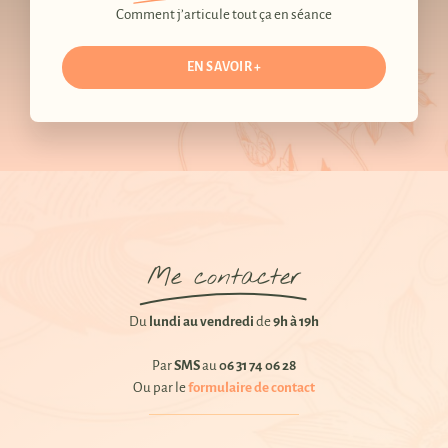
Comment j’articule tout ça en séance
EN SAVOIR +
Me contacter
Du
lundi au vendredi
de
9h à 19h
Par
SMS
au
06 31 74 06 28
Ou par le
formulaire de contact