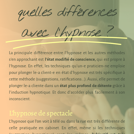
quelles différences
avec l'hypnose ?
La principale différence entre l’hypnose et les autres méthodes
s’en approchant est
l’état modifié de conscience,
qui est propre à
l’hypnose. En effet, les techniques qu’un-e praticien-ne emploie
pour plonger le-a client-e en état d’hypnose est très spécifique à
cette méthode (suggestions, ratifications…). Aussi, elle permet de
plonger le-a cliente dans un
état plus profond de détente
grâce à
l’induction hypnotique. Et donc d’accéder plus facilement à son
inconscient.
L’hypnose de spectacle
L’hypnose que l’on voit à télé ou dans la rue est très différente de
celle pratiquée en cabinet. En effet, même si les techniques