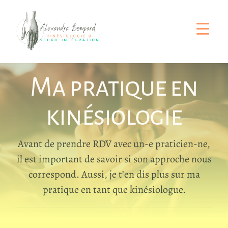
Passer
au
contenu
Ma pratique en
kinésiologie
Avant de prendre RDV avec un-e praticien-ne,
il est important de savoir si son approche nous
correspond. Aussi, je t’en dis plus sur ma
pratique en tant que kinésiologue.