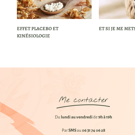
EFFET PLACEBO ET
ET SI JE ME MET
KINÉSIOLOGIE
Me contacter
Du
lundi au vendredi
de
9h à 19h
Par
SMS
au
06 31 74 06 28