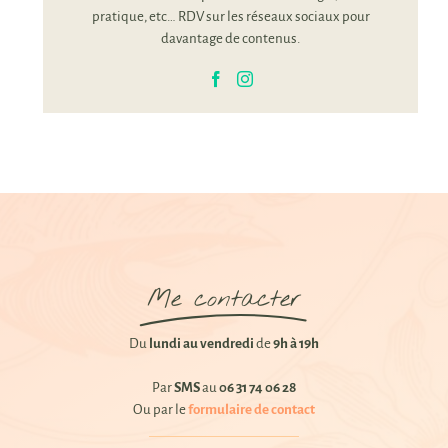
pratique, etc… RDV sur les réseaux sociaux pour
davantage de contenus.
Me contacter
Du
lundi au vendredi
de
9h à 19h
Par
SMS
au
06 31 74 06 28
Ou par le
formulaire de contact