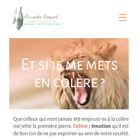
Passer
au
contenu
Et si je me mets
en colère ?
Que celleux qui n’ont jamais été emprunt-es à la colère
me jette la première pierre.
Colère
: émotion
qu’il est
de bon ton de ne pas exprimer au sein de notre société,