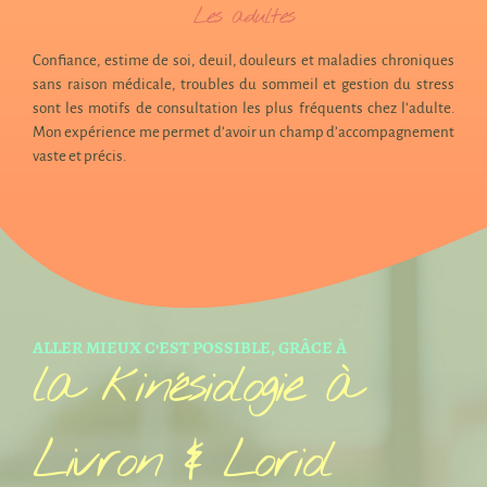
Les adultes
Confiance, estime de soi, deuil, douleurs et maladies chroniques
sans raison médicale, troubles du sommeil et gestion du stress
sont les motifs de consultation les plus fréquents chez l’adulte.
Mon expérience me permet d’avoir un champ d’accompagnement
vaste et précis.
ALLER MIEUX C’EST POSSIBLE, GRÂCE À
la kinésiologie à
Livron & Loriol