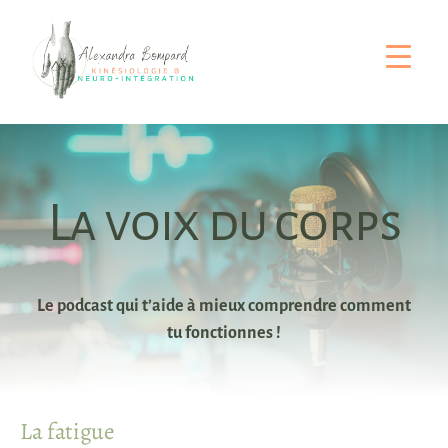
Passer
au
contenu
La voix du corps
Le podcast qui t’aide à mieux comprendre comment
tu fonctionnes !
La fatigue