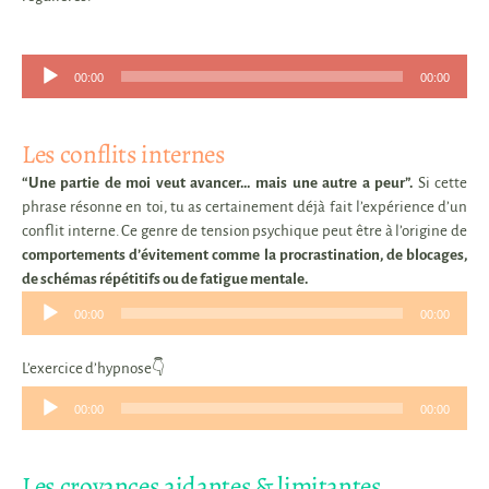
Lecteur
00:00
00:00
audio
Les conflits internes
“Une partie de moi veut avancer… mais une autre a peur”.
Si cette
phrase résonne en toi, tu as certainement déjà fait l’expérience d’un
conflit interne. Ce genre de tension psychique peut être à l’origine de
comportements d’évitement comme la procrastination, de blocages,
de schémas répétitifs ou de fatigue mentale.
Lecteur
00:00
00:00
audio
L’exercice d’hypnose👇
Lecteur
00:00
00:00
audio
Les croyances aidantes & limitantes