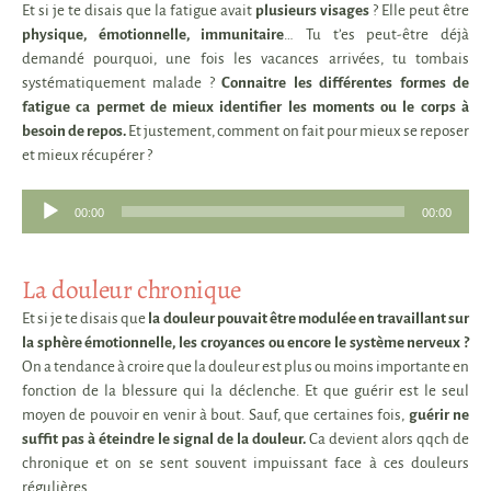
Et si je te disais que la fatigue avait
plusieurs visages
? Elle peut être
physique, émotionnelle, immunitaire
… Tu t’es peut-être déjà
demandé pourquoi, une fois les vacances arrivées, tu tombais
systématiquement malade ?
Connaitre les différentes formes de
fatigue ca permet de mieux identifier les moments ou le corps à
besoin de repos.
Et justement, comment on fait pour mieux se reposer
et mieux récupérer ?
Lecteur
00:00
00:00
audio
La douleur chronique
Et si je te disais que
la douleur pouvait être modulée en travaillant sur
la sphère émotionnelle, les croyances ou encore le système nerveux ?
On a tendance à croire que la douleur est plus ou moins importante en
fonction de la blessure qui la déclenche. Et que guérir est le seul
moyen de pouvoir en venir à bout. Sauf, que certaines fois,
guérir ne
suffit pas à éteindre le signal de la douleur.
Ca devient alors qqch de
chronique et on se sent souvent impuissant face à ces douleurs
régulières.